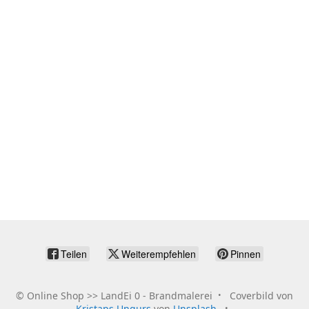
Teilen
Weiterempfehlen
Pinnen
©
Online Shop >> LandEi 0 - Brandmalerei
Coverbild von
Kristaps Ungurs
von
Unsplash