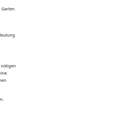
, Garten
edeutung
 nötigen
eine
inen
n.