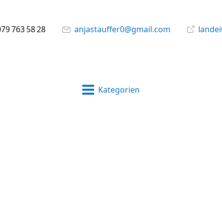
079 763 58 28
anjastauffer0@gmail.com
landei
Kategorien