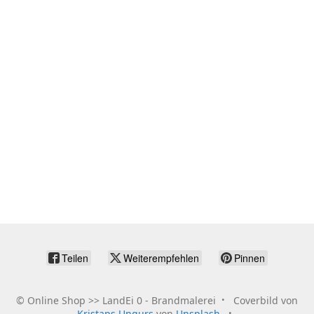
Teilen
Weiterempfehlen
Pinnen
©
Online Shop >> LandEi 0 - Brandmalerei
Coverbild von
Kristaps Ungurs
von
Unsplash